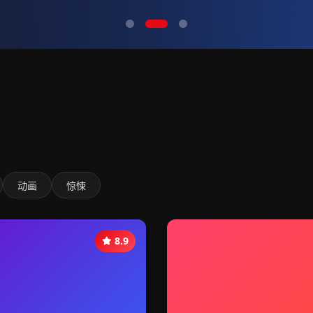
动画
惊悚
8.9