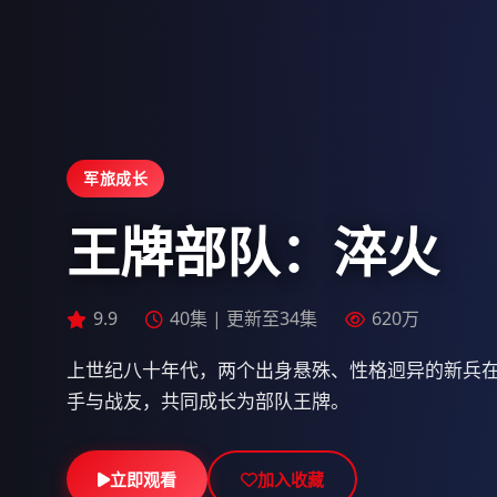
军旅成长
王牌部队：淬火
9.5
9.9
9.6
30集 | 更新至23集
40集 | 更新至34集
34集 | 更新至27集
617万
620万
553万
上世纪八十年代，两个出身悬殊、性格迥异的新兵
手与战友，共同成长为部队王牌。
立即观看
立即观看
立即观看
加入收藏
加入收藏
加入收藏